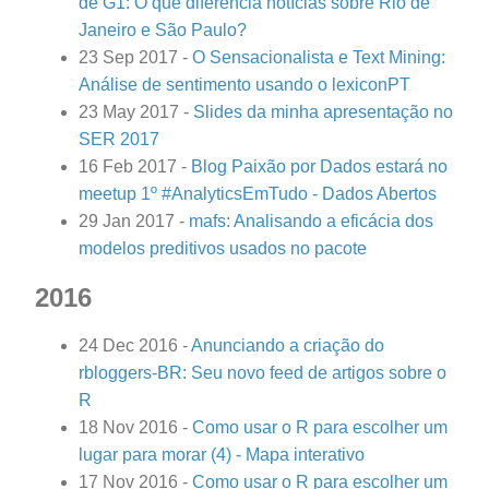
de G1: O que diferencia notícias sobre Rio de
Janeiro e São Paulo?
23 Sep 2017
-
O Sensacionalista e Text Mining:
Análise de sentimento usando o lexiconPT
23 May 2017
-
Slides da minha apresentação no
SER 2017
16 Feb 2017
-
Blog Paixão por Dados estará no
meetup 1º #AnalyticsEmTudo - Dados Abertos
29 Jan 2017
-
mafs: Analisando a eficácia dos
modelos preditivos usados no pacote
2016
24 Dec 2016
-
Anunciando a criação do
rbloggers-BR: Seu novo feed de artigos sobre o
R
18 Nov 2016
-
Como usar o R para escolher um
lugar para morar (4) - Mapa interativo
17 Nov 2016
-
Como usar o R para escolher um