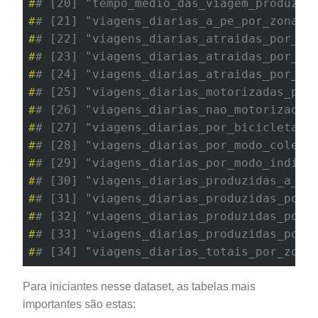
#
# [20] "tempo_medio_das_viagem_produzid
#
# [21] "viagens_diarias_a_pe_por_zonas_
#
# [22] "viagens_diarias_atraidas_por_mo
#
# [23] "viagens_diarias_atraidas_por_mo
#
# [24] "viagens_diarias_atraidas_por_ti
#
# [25] "viagens_diarias_motorizadas_por
#
# [26] "viagens_diarias_nao_motorizadas
#
# [27] "viagens_diarias_por_bicicleta_e
#
# [28] "viagens_diarias_por_modo_coleti
#
# [29] "viagens_diarias_por_modo_indivi
#
# [30] "viagens_diarias_produzidas_a_pe
#
# [31] "viagens_diarias_produzidas_por_
#
# [32] "viagens_diarias_produzidas_por_
#
# [33] "viagens_diarias_produzidas_por_
#
# [34] "viagens_diarias_totais_por_zona
Para iniciantes nesse dataset, as tabelas mais
importantes são estas: