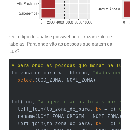
Outro tipo de análise possível pelo cruzamento de
tabelas: Para onde vão as pessoas que partem da
Luz?
# para onde as pessoas que moram na luz 
tb_zona_de_para <- tbl(con, 
"dados_geogr
select
(COD_ZONA, NOME_ZONA)

tbl(con, 
"viagens_diarias_totais_por_zon
  left_join(tb_zona_de_para, 
by
 = c(
"COD
  rename(NOME_ZONA_ORIGEM = NOME_ZONA) %>
  left_join(tb_zona_de_para, 
by
 = c(
"COD