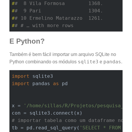
#
#  8 Vila Formosa        1368.
#
#  9 Pari                1304.
#
# 10 Ermelino Matarazzo  1261.
#
# # … with more rows
E Python?
Também é bem fácil importar um arquivo SQLite no
sqlite3
pandas
Python combinando os módulos
e
.
import
import
 pandas 
as
 pd

x = 
'/home/sillas/R/Projetos/pesquisa_or
# importar tabela como um dataframe no p
tb = pd.read_sql_query(
'SELECT * FROM di