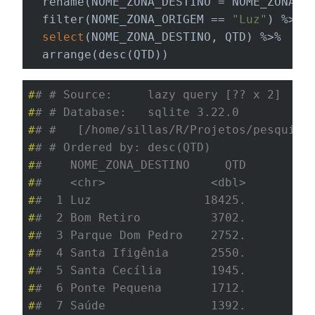
  rename(NOME_ZONA_DESTINO = NOME_ZONA) %
  filter(NOME_ZONA_ORIGEM == 
"Luz"
) %>% 

select
(NOME_ZONA_DESTINO, QTD) %>% 

  arrange(desc(QTD))
#
# # Source:     lazy query [?? x 2]
#
# # Database:   sqlite 3.22.0
#
# #   [/home/sillas/R/Projetos/pesquisa
#
# # Ordered by: desc(QTD)
#
#    NOME_ZONA_DESTINO     QTD
#
#    <chr>               <dbl>
#
#  1 Luz                18425.
#
#  2 Bom Retiro          3702.
#
#  3 Parque Dom Pedro    2752.
#
#  4 Santa Ifigênia      2550.
#
#  5 Santa Cecília       1945.
#
#  6 Ponte Pequena       1712.
#
#  7 Saúde               1392.