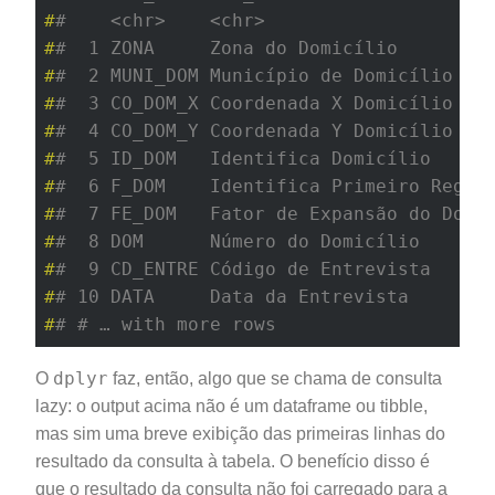
#
#    <chr>    <chr>                    
#
#  1 ZONA     Zona do Domicílio        
#
#  2 MUNI_DOM Município de Domicílio   
#
#  3 CO_DOM_X Coordenada X Domicílio   
#
#  4 CO_DOM_Y Coordenada Y Domicílio   
#
#  5 ID_DOM   Identifica Domicílio     
#
#  6 F_DOM    Identifica Primeiro Regis
#
#  7 FE_DOM   Fator de Expansão do Domi
#
#  8 DOM      Número do Domicílio      
#
#  9 CD_ENTRE Código de Entrevista     
#
# 10 DATA     Data da Entrevista       
#
# # … with more rows
dplyr
O
faz, então, algo que se chama de consulta
lazy: o output acima não é um dataframe ou tibble,
mas sim uma breve exibição das primeiras linhas do
resultado da consulta à tabela. O benefício disso é
que o resultado da consulta não foi carregado para a