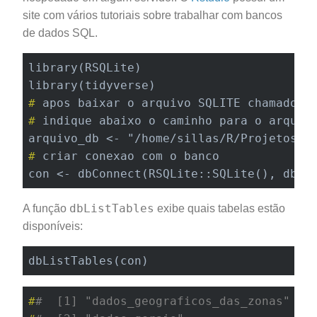
site com vários tutoriais sobre trabalhar com bancos
de dados SQL.
library(RSQLite)

#
 apos baixar o arquivo SQLITE chamado D
#
 indique abaixo o caminho para o arquiv
#
 criar conexao com o banco
con <- dbConnect(RSQLite::SQLite(), dbna
dbListTables
A função
exibe quais tabelas estão
disponíveis:
dbListTables(con)
#
#  [1] "dados_geograficos_das_zonas"   