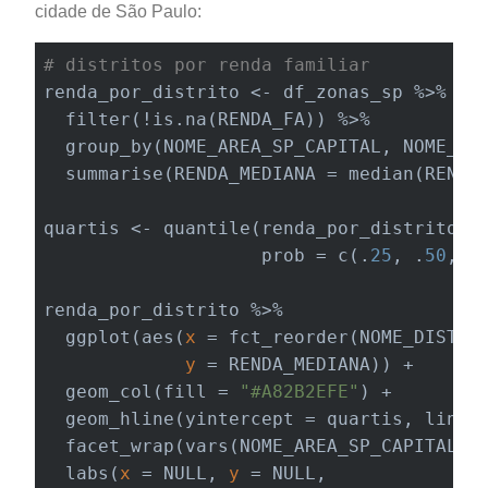
cidade de São Paulo:
# distritos por renda familiar
renda_por_distrito <- df_zonas_sp %>% 

  filter(!is.na(RENDA_FA)) %>% 

  group_by(NOME_AREA_SP_CAPITAL, NOME_DIS
  summarise(RENDA_MEDIANA = median(RENDA_
quartis <- quantile(renda_por_distrito$RE
                    prob = c(.
25
, .
50
, .
renda_por_distrito %>% 

  ggplot(aes(
x
 = fct_reorder(NOME_DISTRIT
y
 = RENDA_MEDIANA)) +

  geom_col(fill = 
"#A82B2EFE"
) +

  geom_hline(yintercept = quartis, linet
  facet_wrap(vars(NOME_AREA_SP_CAPITAL),
  labs(
x
 = NULL, 
y
 = NULL,
