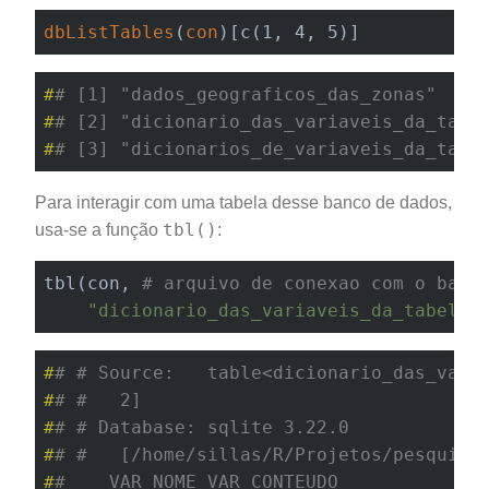
dbListTables
(
con
)
[c(1, 4, 5)]
#
# [1] "dados_geograficos_das_zonas"    
#
# [2] "dicionario_das_variaveis_da_tabe
#
# [3] "dicionarios_de_variaveis_da_tabe
Para interagir com uma tabela desse banco de dados,
tbl()
usa-se a função
:
tbl(con, 
# arquivo de conexao com o banc
"dicionario_das_variaveis_da_tabela_
#
# # Source:   table<dicionario_das_vari
#
# #   2]
#
# # Database: sqlite 3.22.0
#
# #   [/home/sillas/R/Projetos/pesquisa
#
#    VAR_NOME VAR_CONTEUDO             