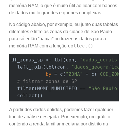
memória RAM, o que é muito útil ao lidar com bancos
de dados muito grandes e queries complexas.
No código abaixo, por exemplo, eu junto duas tabelas
diferentes e filtro as zonas da cidade de São Paulo
para só então “baixar” ou trazer os dados para a
collect()
memória RAM com a função
:
df_zonas_sp <- tbl(con, 
"dados_gerais"
) %
  left_join(tbl(con, 
"dados_geograficos_
by
 = c(
"ZONA"
 = c(
"COD_ZONA"
# filtrar zonas de SP
  filter(NOME_MUNICIPIO == 
"São Paulo"
) %
  collect()
A partir dos dados obtidos, podemos fazer qualquer
tipo de análise desejada. Por exemplo, um gráfico
contendo a renda familiar mediana por distrito na