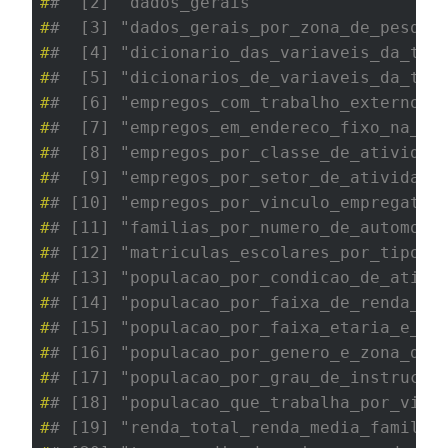
#
#  [2] "dados_gerais"                  
#
#  [3] "dados_gerais_por_zona_de_pesqui
#
#  [4] "dicionario_das_variaveis_da_tab
#
#  [5] "dicionarios_de_variaveis_da_tab
#
#  [6] "empregos_com_trabalho_externo_o
#
#  [7] "empregos_em_endereco_fixo_na_pr
#
#  [8] "empregos_por_classe_de_atividad
#
#  [9] "empregos_por_setor_de_atividade
#
# [10] "empregos_por_vinculo_empregatic
#
# [11] "familias_por_numero_de_automove
#
# [12] "matriculas_escolares_por_tipo_d
#
# [13] "populacao_por_condicao_de_ativi
#
# [14] "populacao_por_faixa_de_renda_fa
#
# [15] "populacao_por_faixa_etaria_e_zo
#
# [16] "populacao_por_genero_e_zona_de_
#
# [17] "populacao_por_grau_de_instrucao
#
# [18] "populacao_que_trabalha_por_vinc
#
# [19] "renda_total_renda_media_familia