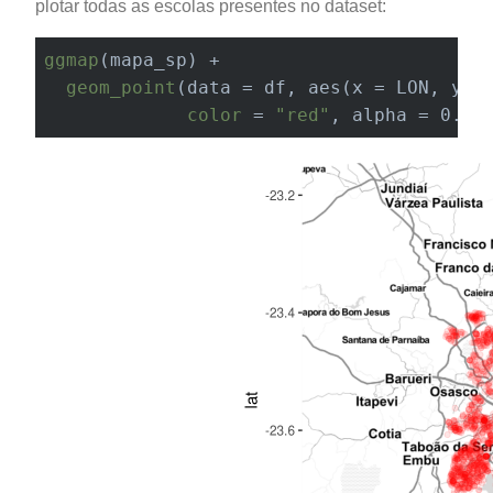
plotar todas as escolas presentes no dataset:
ggmap
(mapa_sp) +

geom_point
(data = df, aes(x = LON, y = 
color
 = 
"red"
, alpha = 0.1)