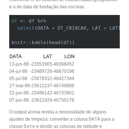
e a de data de fundação das escolas.
df
 <- df %>% 

select
(DATA = DT_CRIACAO, LAT = LATITUD
knitr::kable(head(df))
DATA
LAT
LON
13-jun-88
-23553905
-46398452
04-jul-88
-23489728
-46670198
05-jul-88
-23478312
-46427344
27-mai-88
-23612237
-46749888
22-jun-88
-23486142
-46733901
07-jun-88
-23611929
-46750176
O output acima revela a necessidade de alguns
DATA
ajustes de limpeza: converter a coluna
para a
Date
classe
e dividir as colunas de latitude e