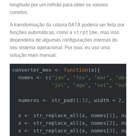
longitude por um milhão para obter os valores
corretos.
DATA
A transformação da coluna
poderia ser feita por
strptime
funções automáticas, como a
, mas isso
dependeria de algumas configurações internas do
seu sistema operacional. Por isso, eu uso uma
solução mais manual:
converter_mes <- 
function
(
x
)
{

  nomes <- c(
"jan"
, 
"fev"
, 
"mar"
, 
"abr"
,
"jul"
, 
"ago"
, 
"set"
, 
"out"
,
  numeros <- str_pad(
1
:
12
, width = 
2
, pa
  x <- str_replace_all(x, nomes[
1
], nume
  x <- str_replace_all(x, nomes[
2
], nume
  x <- str_replace_all(x, nomes[
3
], nume