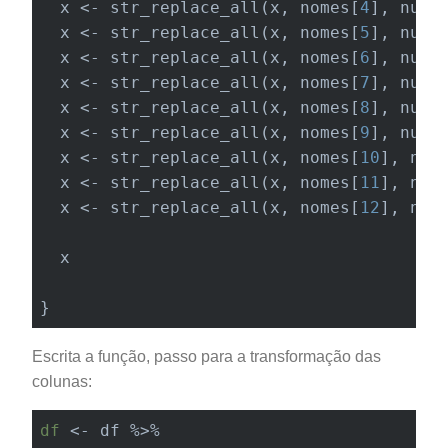
  x <- str_replace_all(x, nomes[
4
], nume
  x <- str_replace_all(x, nomes[
5
], nume
  x <- str_replace_all(x, nomes[
6
], nume
  x <- str_replace_all(x, nomes[
7
], nume
  x <- str_replace_all(x, nomes[
8
], nume
  x <- str_replace_all(x, nomes[
9
], nume
  x <- str_replace_all(x, nomes[
10
], num
  x <- str_replace_all(x, nomes[
11
], num
  x <- str_replace_all(x, nomes[
12
], num
  x

}
Escrita a função, passo para a transformação das
colunas:
df
 <- df %>% 
