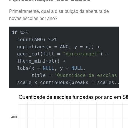
Primeiramente, qual a distribuição da abertura de
novas escolas por ano?
df %>% 

  count(ANO) %>% 

  ggplot(aes(x = ANO, y = n)) + 

  geom_col(fill = 
"darkorange1"
) + 

  theme_minimal() +

labs
(x = 
NULL
, y = 
NULL
,

       title = 
"Quantidade de escolas fu
  scale_x_continuous(breaks = scales::pr