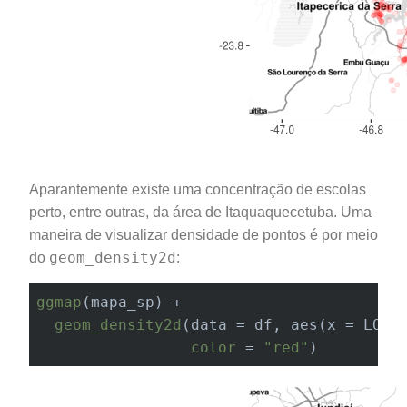
Aparantemente existe uma concentração de escolas
perto, entre outras, da área de Itaquaquecetuba. Uma
maneira de visualizar densidade de pontos é por meio
geom_density2d
do
:
ggmap
(mapa_sp) +

geom_density2d
(data = df, aes(x = LON, 
color
 = 
"red"
)