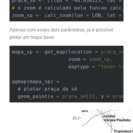
#
 o zoom é calculado pela funcao calc_zo
zoom_sp <- calc_zoom(lon = LON, lat = LA
Apenas com esses dois parâmetros, já é possível
plotar um mapa base:
mapa_sp 
<
-
get_map
(
location
 = 
praca_se,
zoom
 = 
zoom_sp,
maptype
 = 
"toner-lite
ggmap
(
mapa_sp
) +

  # 
plotar
pra
ç
a
da
s
é

geom_point
(
x
 = 
praca_se[1],
y
 = 
praca_