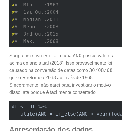
#
#  Min.   :1969  
#
#  1st Qu.:2004  
#
#  Median :2011  
#
#  Mean   :2008  
#
#  3rd Qu.:2015  
#
#  Max.   :2068
ANO
Surgiu um novo erro: a coluna
possui valores
acima do ano atual (2018). Isso provavelmente foi
30/08/68
causado na conversão de datas como
,
que o R retornou 2068 ao invés de 1968.
Sinceramente, não parei para investigar o motivo
disso, até porque é facilmente consertado:
df 
<
-
df
 %>
% 

  mutate(ANO = if_else(ANO > year(today(
Apresentação dos dados