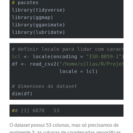
#
 pacotes
library(tidyverse)

library(ggmap)

library(gganimate)

library(lubridate)
# definir locale para lidar com caracter
lcl
 <- locale(encoding = 
"ISO-8859-1"
)

df <- read_csv2(
"/home/sillas/R/Projetos
                locale = lcl)

# dimensoes do dataset
dim(df)
#
# [1] 6878   53
O dataset possui 53 colunas, mas só precisamos de
realmente 3: as colunas de coordenadas geográficas