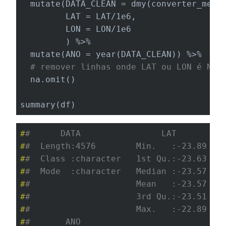
  mutate(DATA_CLEAN = dmy(converter_mes(D
         LAT = LAT/1e6,

         LON = LON/1e6

         ) %>% 

  mutate(ANO = year(DATA_CLEAN)) %>% 

# remover linhas onde LAT ou LON é NA
  na.omit()

summary(df)
#
#      DATA                LAT         
#
#  Length:4576        Min.   :-23.89   
#
#  Class :character   1st Qu.:-23.63   
#
#  Mode  :character   Median :-23.57   
#
#                     Mean   :-23.57   
#
#                     3rd Qu.:-23.51   
#
#                     Max.   :-22.89   
#
#       ANO      