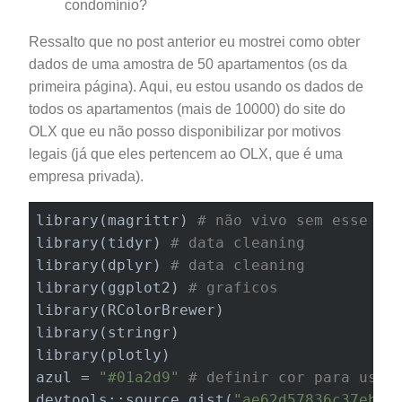
condomínio?
Ressalto que no post anterior eu mostrei como obter
dados de uma amostra de 50 apartamentos (os da
primeira página). Aqui, eu estou usando os dados de
todos os apartamentos (mais de 10000) do site do
OLX que eu não posso disponibilizar por motivos
legais (já que eles pertencem ao OLX, que é uma
empresa privada).
library(magrittr) 
# não vivo sem esse pa
library(tidyr) 
# data cleaning
library(dplyr) 
# data cleaning
library(ggplot2) 
# graficos
library(RColorBrewer)

library(stringr)

library(plotly)

azul = 
"#01a2d9"
# definir cor para usar
devtools::source_gist(
"ae62d57836c37ebff