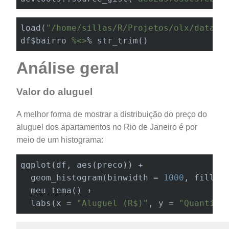
load(
"/home/sillas/R/Projetos/olx/data/p
df$bairro 
%<>
% str_trim()
Análise geral
Valor do aluguel
A melhor forma de mostrar a distribuição do preço do
aluguel dos apartamentos no Rio de Janeiro é por
meio de um histograma:
ggplot(df, aes(preco)) +

  geom_histogram(binwidth = 
1000
, fill = 
  meu_tema() +

labs
(x = 
"Aluguel (R$)"
, y = 
"Quantida