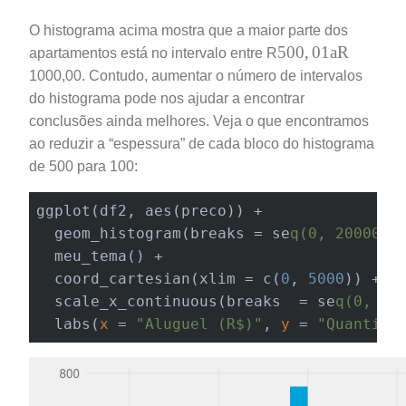
O histograma acima mostra que a maior parte dos
500
,
01
a
R
500
,
01
a
R
apartamentos está no intervalo entre R
1000,00. Contudo, aumentar o número de intervalos
do histograma pode nos ajudar a encontrar
conclusões ainda melhores. Veja o que encontramos
ao reduzir a “espessura” de cada bloco do histograma
de 500 para 100:
ggplot(df2, aes(preco)) +

  geom_histogram(breaks = se
q(0, 20000, 
  meu_tema() +

  coord_cartesian(xlim = c(
0
, 
5000
)) +

  scale_x_continuous(breaks  = se
q(0, 20
  labs(
x
 = 
"Aluguel (R$)"
, 
y
 = 
"Quantida