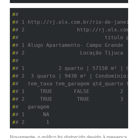
#
#                                      
#
# 1 http://rj.olx.com.br/rio-de-janeiro
#
# 2                 http://rj.olx.com.b
#
#                            titulo pre
#
# 1 Alugo Apartamento- Campo Grande   8
#
# 2                  Locação Tijuca  38
#
#                                      
#
# 1           2 quarto | 57150 m² | Con
#
# 2  3 quarto | 9438 m² | Condomínio: R
#
#   tem_taxa tem_garagem qtd_quarto tax
#
# 1     TRUE       FALSE          2    
#
# 2     TRUE        TRUE          3    
#
#   garagem
#
# 1      NA
#
# 2       1
Novamente, o gráfico foi distorcido devido à presença