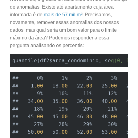
de anomalias. Existe até apartamento cuja área
informada é de
mais de 57 mil m²
! Precisamos,
novamente, remover essas anomalias dos nossos
dados, mas qual seria um bom valor para o limite
máximo da área? Podemos responder a essa
pergunta analisando os percentis:
quantile(df2$area_condominio, se
q(0, 1, 
##      0%      1%      2%      3%      4
##    1
.00
   18
.00
   22
.00
   25
.00
   26
.
##      9%     10%     11%     12%     13
##   34
.00
   35
.00
   36
.00
   40
.00
   40
.
##     18%     19%     20%     21%     22
##   45
.00
   45
.00
   46
.80
   48
.00
   49
.
##     27%     28%     29%     30%     31
##   50
.00
   50
.00
   52
.00
   53
.00
   55
.