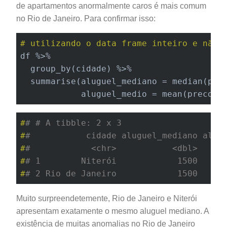
de apartamentos anormalmente caros é mais comum
no Rio de Janeiro. Para confirmar isso:
# utilizando o data frame inteiro e não 
df %>%

  group_by(cidade) %>%

  summarise(aluguel_mediano = median(pre
            aluguel_medio = mean(preco, 
#
# # A tibble: 2 x 3
#
#           cidade aluguel_mediano alug
#
#            <chr>           <dbl>     
#
# 1        Niterói            1500     
#
# 2 Rio de Janeiro            1500     
Muito surpreendetemente, Rio de Janeiro e Niterói
apresentam exatamente o mesmo aluguel mediano. A
existência de muitas anomalias no Rio de Janeiro