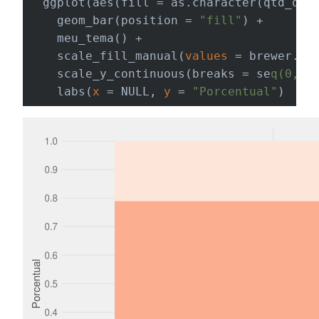
  ggplot(aes(fill = as.character(qtd_qua
    geom_bar(position = 
"fill"
) +

    meu_tema() +

    scale_fill_manual(
values
 = brewer.pa
    scale_y_continuous(breaks = se
q(0, 1
    labs(
x
 = NULL, 
y
 = 
"Porcentual"
)