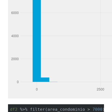
df2
 %>% filter(area_condominio > 
7000
)