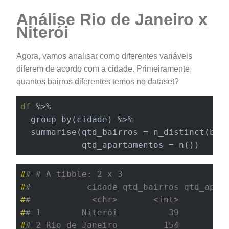
Análise Rio de Janeiro x
Niterói
Agora, vamos analisar como diferentes variáveis
diferem de acordo com a cidade. Primeiramente,
quantos bairros diferentes temos no dataset?
df
 %>%

  group_by(cidade) %>%

  summarise(qtd_bairros = n_distinct(bair
            qtd_apartamentos = n())
#
# # A tibble: 2 x 3
#
#           cidade qtd_bairros qtd_apar
#
#            <chr>       <int>         
#
# 1        Niterói          39         
#
# 2 Rio de Janeiro         154         