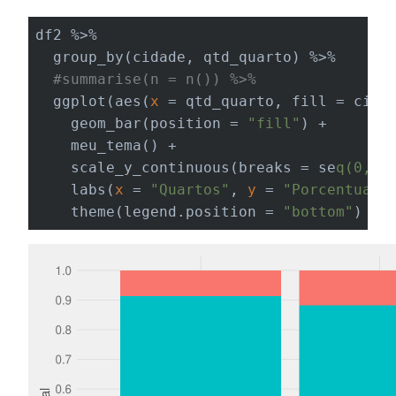
df2 %>%

  group_by(cidade, qtd_quarto) %>%

#summarise(n = n()) %>%
  ggplot(aes(
x
 = qtd_quarto, fill = cidad
    geom_bar(position = 
"fill"
) +

    meu_tema() +

    scale_y_continuous(breaks = se
q(0, 1
    labs(
x
 = 
"Quartos"
, 
y
 = 
"Porcentual"
    theme(legend.position = 
"bottom"
)