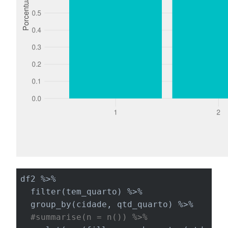
df2 %>%

  filter(tem_quarto) %>%

  group_by(cidade, qtd_quarto) %>%

#summarise(n = n()) %>%