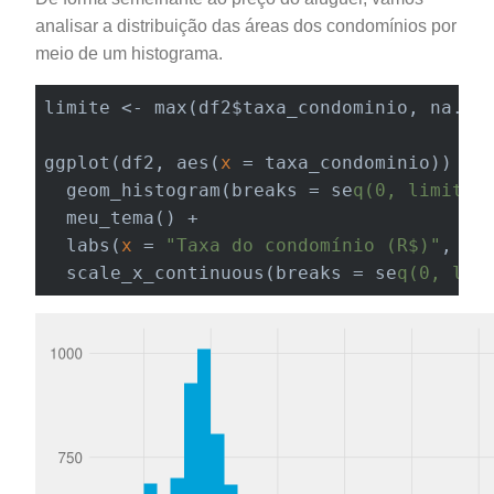
analisar a distribuição das áreas dos condomínios por
meio de um histograma.
limite <- max(df2$taxa_condominio, na.rm 
ggplot(df2, aes(
x
 = taxa_condominio)) +

  geom_histogram(breaks = se
q(0, limite,
  meu_tema() +

  labs(
x
 = 
"Taxa do condomínio (R$)"
, 
y
 
  scale_x_continuous(breaks = se
q(0, lim