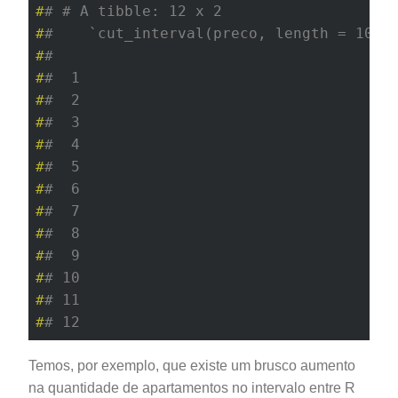
#
# # A tibble: 12 x 2
#
#    `cut_interval(preco, length = 100,
#
#                                      
#
#  1                                   
#
#  2                                   
#
#  3                                   
#
#  4                                   
#
#  5                                   
#
#  6                                   
#
#  7                                   
#
#  8                                   
#
#  9                                   
#
# 10                                   
#
# 11                                   
#
# 12                                   
Temos, por exemplo, que existe um brusco aumento
na quantidade de apartamentos no intervalo entre R