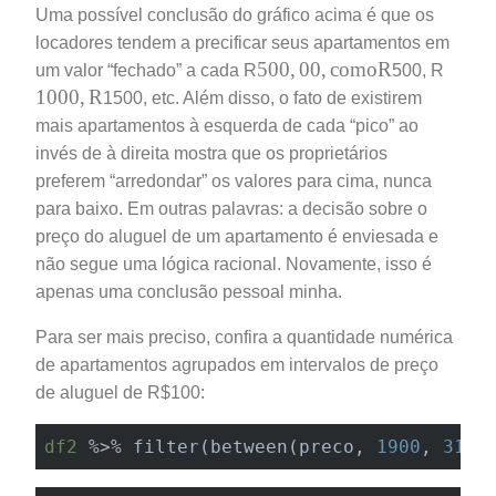
Uma possível conclusão do gráfico acima é que os
locadores tendem a precificar seus apartamentos em
500
,
00
,
c
o
m
o
R
500
,
00
,
c
o
m
o
R
um valor “fechado” a cada R
500, R
1000
,
R
1000
,
R
1500, etc. Além disso, o fato de existirem
mais apartamentos à esquerda de cada “pico” ao
invés de à direita mostra que os proprietários
preferem “arredondar” os valores para cima, nunca
para baixo. Em outras palavras: a decisão sobre o
preço do aluguel de um apartamento é enviesada e
não segue uma lógica racional. Novamente, isso é
apenas uma conclusão pessoal minha.
Para ser mais preciso, confira a quantidade numérica
de apartamentos agrupados em intervalos de preço
de aluguel de R$100:
df2
 %>% filter(between(preco, 
1900
, 
3100