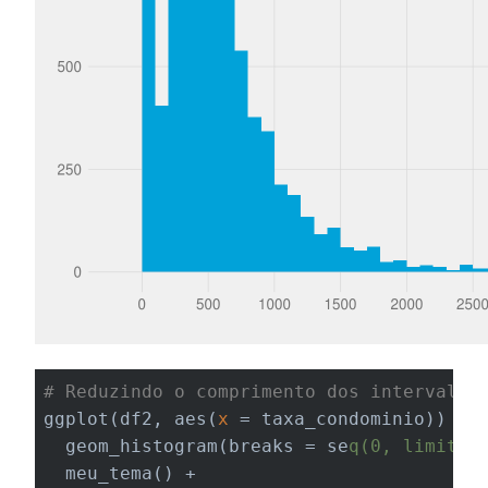
# Reduzindo o comprimento dos intervalos
ggplot(df2, aes(
x
 = taxa_condominio)) +

  geom_histogram(breaks = se
q(0, limite,
  meu_tema() +
