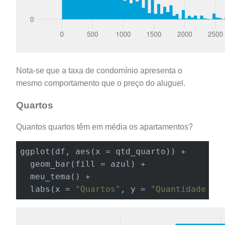
Nota-se que a taxa de condomínio apresenta o
mesmo comportamento que o preço do aluguel.
Quartos
Quantos quartos têm em média os apartamentos?
ggplot(df, aes(x = qtd_quarto)) +

  geom_bar(fill = azul) +

  meu_tema() +

labs
(x = 
"Quartos"
, y = 
"Quantidade de