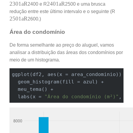
2301
a
R
2401
a
R
2301
a
R
2401
a
R
2400 e R
2500 e uma brusca
redução entre este último intervalo e o seguinte (R
2501
a
R
2501
a
R
2600.)
Área do condomínio
De forma semelhante ao preço do aluguel, vamos
analisar a distribuição das áreas dos condomínios por
meio de um histograma.
ggplot(df2, aes(x = area_condominio)) +

  geom_histogram(fill = azul) +

  meu_tema() +

labs
(x = 
"Área do condomínio (m²)"
, y 