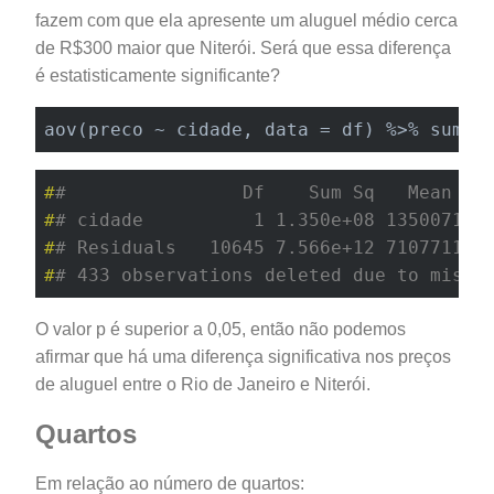
fazem com que ela apresente um aluguel médio cerca
de R$300 maior que Niterói. Será que essa diferença
é estatisticamente significante?
aov(preco ~ cidade, data = df) %>% summa
#
#                Df    Sum Sq   Mean Sq
#
# cidade          1 1.350e+08 135007106
#
# Residuals   10645 7.566e+12 710771131
#
# 433 observations deleted due to missi
O valor p é superior a 0,05, então não podemos
afirmar que há uma diferença significativa nos preços
de aluguel entre o Rio de Janeiro e Niterói.
Quartos
Em relação ao número de quartos: