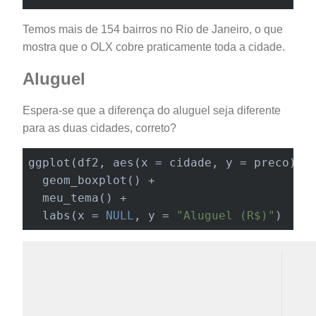
Temos mais de 154 bairros no Rio de Janeiro, o que
mostra que o OLX cobre praticamente toda a cidade.
Aluguel
Espera-se que a diferença do aluguel seja diferente
para as duas cidades, correto?
ggplot(df2, aes(x = cidade, y = preco)) +
  geom_boxplot() +

  meu_tema() +

labs
(x = 
NULL
, y = 
"Aluguel (R$)"
)