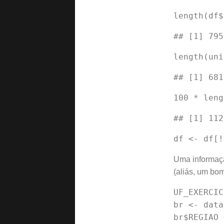
Uma informaçã
(aliás, um bom
UF_EXERCIC
br <- data
br$REGIAO 