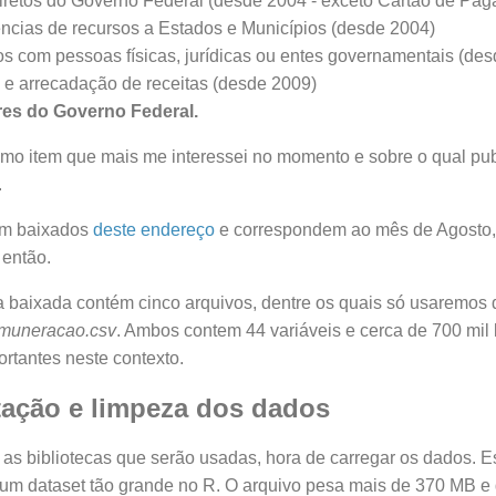
iretos do Governo Federal (desde 2004 - exceto Cartão de Pa
ências de recursos a Estados e Municípios (desde 2004)
s com pessoas físicas, jurídicas ou entes governamentais (de
 e arrecadação de receitas (desde 2009)
res do Governo Federal.
timo item que mais me interessei no momento e sobre o qual pub
.
am baixados
deste endereço
e correspondem ao mês de Agosto, 
 então.
a baixada contém cinco arquivos, dentre os quais só usaremos 
muneracao.csv
. Ambos contem 44 variáveis e cerca de 700 mil 
ortantes neste contexto.
tação e limpeza dos dados
as bibliotecas que serão usadas, hora de carregar os dados. Es
 um dataset tão grande no R. O arquivo pesa mais de 370 MB 