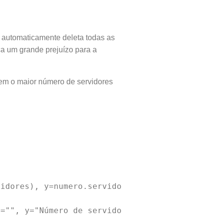
 automaticamente deleta todas as
a um grande prejuízo para a
tem o maior número de servidores
idores), y=numero.servidores, fill=REGIAO)) +
="", y="Número de servidores") +
