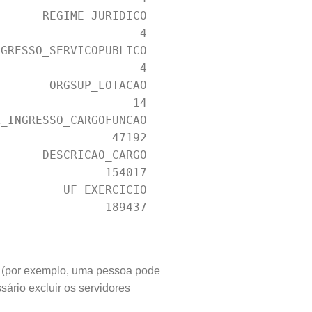
      REGIME_JURIDICO 

                    4 

GRESSO_SERVICOPUBLICO 

                    4 

       ORGSUP_LOTACAO 

                   14 

_INGRESSO_CARGOFUNCAO 

                47192 

      DESCRICAO_CARGO 

               154017 

         UF_EXERCICIO 

               189437 

o (por exemplo, uma pessoa pode
sário excluir os servidores