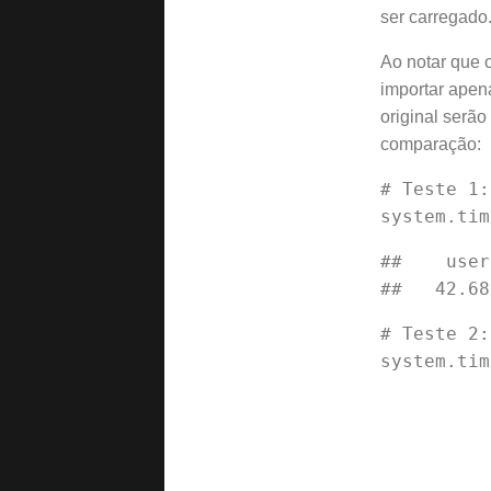
ser carregado.
Ao notar que 
importar apen
original serão
comparação:
# Teste 1:
##    user
# Teste 2:
system.tim
          
          
          
          