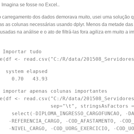
 Imagina se fosse no Excel..
o carregamento dos dados demorava muito, usei uma solução q
as as colunas necessárias usando dplyr. Menos da metade das 
 usadas na análise e o ato de filtrá-las fora agiliza em muito a 
 Importar tudo

  system elapsed 

 importar apenas colunas importantes

e(df <- read.csv("C:/R/data/201508_Servidores
                 sep="\t", stringsAsFactors =
    select(-DIPLOMA_INGRESSO_CARGOFUNCAO, -DA
   -REFERENCIA_CARGO, -COD_AFASTAMENTO, -COD_
   -NIVEL_CARGO, -COD_UORG_EXERCICIO, -COD_UO